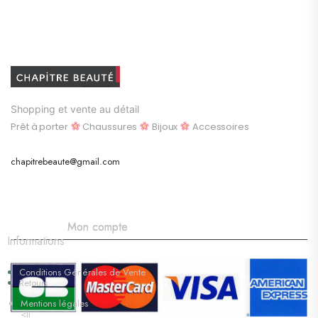
Shopping et vente au détail
Prêt à porter
Chaussures
Bijoux
Accessoires
chapitrebeaute@gmail.com
Mon compte
Informations
Conditions Générales de Vente
Retours
Mentions légales
<li