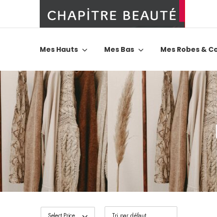
Mes Hauts
Mes Bas
Mes Robes & C
Select Price