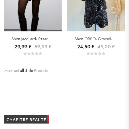
Short Jacquard- Street One
Short ORSO- Grace&Mila
29,99
€
59,99
€
24,50
€
49,00
€
Montrant
all 4 de
Produits