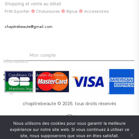
Shopping et vente au détail
Prêt à porter
Chaussures
Bijoux
Accessoires
chapitrebeaute@gmail.com
Mon compte
Informations
Conditions Générales de Vente
Retours
Mentions légales
<li
chapitrebeaute © 2026. tous droits réservés
Nous utilisons des cookies pour vous garantir la meilleure
expérience sur notre site web. Si vous continuez à utiliser ce
site, nous supposerons que vous en êtes satisfait.