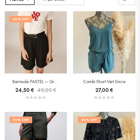
50% OFF
Bermuda PASTEL – Grace &Mila
Combi Short Vert Encre
24,50
€
49,00
€
27,00
€
50% OFF
50% OFF