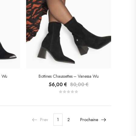
a Wu
Bottines Chaussettes – Vanessa Wu
56,00
€
80,00
€
Prev
1
2
Prochaine