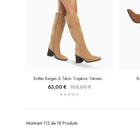
Bottes Beiges À Talon Trapèze- Vanessa Wu
B
63,00
€
105,00
€
Montrant
112 de 18
Produits