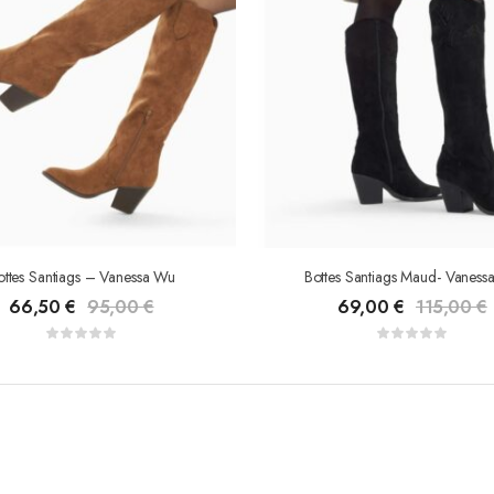
ottes Santiags – Vanessa Wu
Bottes Santiags Maud- Vaness
66,50
€
95,00
€
69,00
€
115,00
€