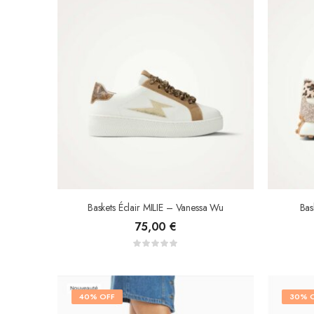
Baskets Éclair MILIE – Vanessa Wu
Bas
75,00
€
40% OFF
30% 