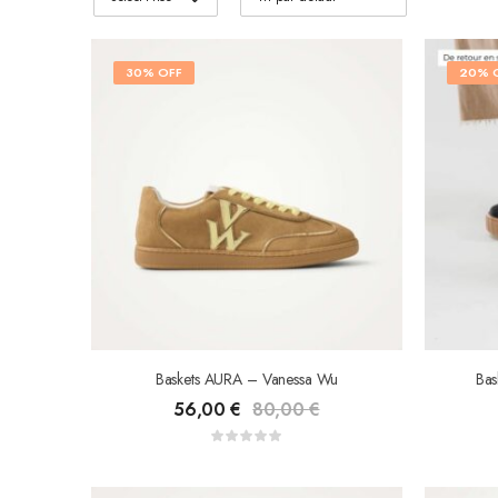
30% OFF
20% 
Baskets AURA – Vanessa Wu
Bas
56,00
€
80,00
€