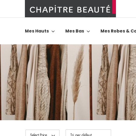
Mes Hauts
Mes Bas
Mes Robes & C
Select Price