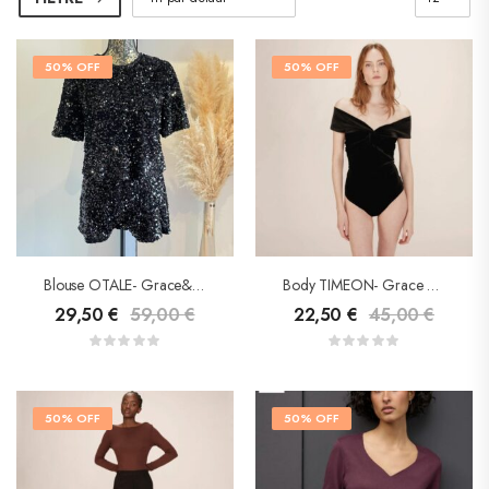
50% OFF
50% OFF
Blouse OTALE- Grace&Mila
Body TIMEON- Grace & Mila
29,50
€
59,00
€
22,50
€
45,00
€
50% OFF
50% OFF