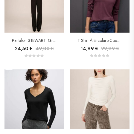
Pantalon STEWART- Grace & Mila
T-Shirt À Encolure Coeur- Street One
24,50
€
49,00
€
14,99
€
29,99
€