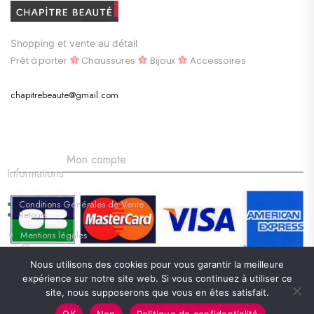
Shopping et vente au détail
Prêt à porter
Chaussures
Bijoux
Accessoires
chapitrebeaute@gmail.com
Mon compte
Informations
Conditions Générales de Vente
Retours
Mentions légales
<li
Nous utilisons des cookies pour vous garantir la meilleure
chapitrebeaute © 2026. tous droits réservés
expérience sur notre site web. Si vous continuez à utiliser ce
site, nous supposerons que vous en êtes satisfait.
OK
Non
Politique de confidentialité