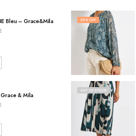
E Bleu – Grace&Mila
50% OFF
€
OUT OF STOCK
 Grace & Mila
€