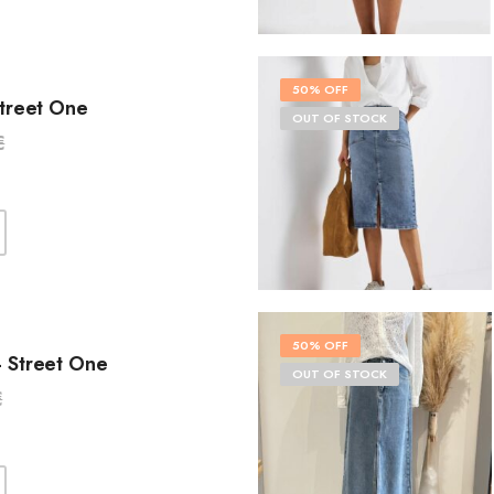
50% OFF
Street One
OUT OF STOCK
€
50% OFF
 Street One
OUT OF STOCK
€