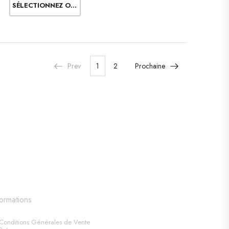
SÉLECTIONNEZ OPTIONS
Prev
1
2
Prochaine
formations
Conditions Générales de Vente