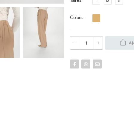
Tailles
L
M
S
Coloris
Aj