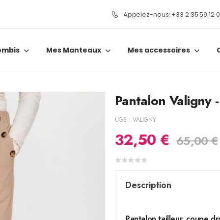
Appelez-nous: +33 2 35 59 12 
ombis
Mes Manteaux
Mes accessoires
Pantalon Valigny 
UGS :
VALIGNY
32,50
€
65,00
€
Description
Pantalon tailleur, coupe dro