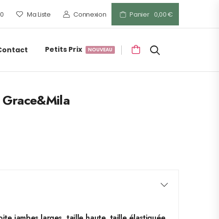
00
Ma Liste
Connexion
Panier
0,00
€
Petits Prix
Contact
NOUVEAU
- Grace&Mila
ite jambes larges, taille haute, taille élastiquée