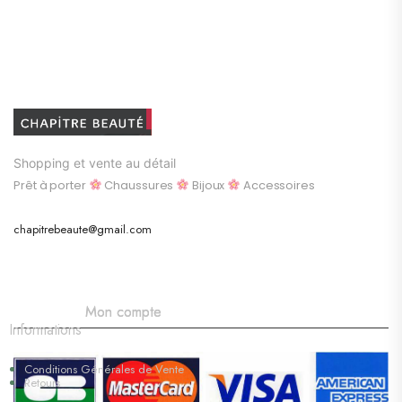
Shopping et vente au détail
Prêt à porter
Chaussures
Bijoux
Accessoires
chapitrebeaute@gmail.com
Mon compte
Informations
Conditions Générales de Vente
Retours