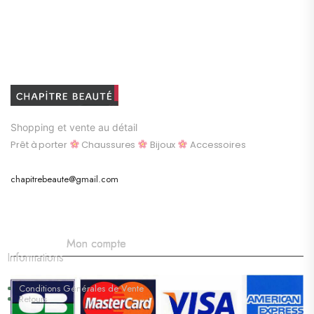
Shopping et vente au détail
Prêt à porter
Chaussures
Bijoux
Accessoires
chapitrebeaute@gmail.com
Mon compte
Informations
Conditions Générales de Vente
Retours