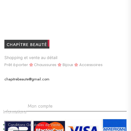
Shopping et vente au détail
Prêt à porter
Chaussures
Bijoux
Accessoires
chapitrebeaute@gmail.com
Mon compte
Informations
Conditions Générales de Vente
Retours