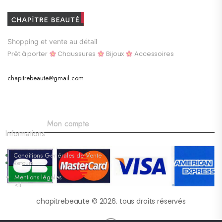
Shopping et vente au détail
Prêt à porter
Chaussures
Bijoux
Accessoires
chapitrebeaute@gmail.com
Mon compte
Informations
Conditions Générales de Vente
Retours
Mentions légales
<li
chapitrebeaute © 2026. tous droits réservés