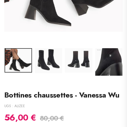
Bottines chaussettes - Vanessa Wu
UGS :
ALIZEE
56,00
€
80,00
€