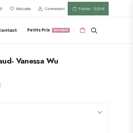
00
Ma Liste
Connexion
Panier
0,00
€
Petits Prix
Contact
NOUVEAU
Maud- Vanessa Wu
€