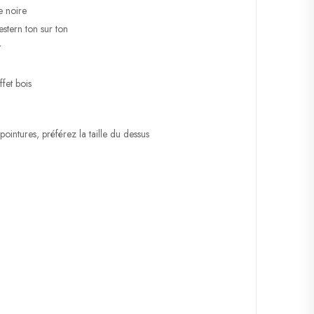
e noire
tern ton sur ton
r
ffet bois
ointures, préférez la taille du dessus