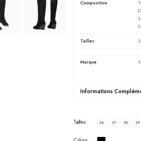
Composition
T
D
S
S
Tailles
3
Marque
V
Informations Compléme
Tailles
36
37
38
39
Coloris