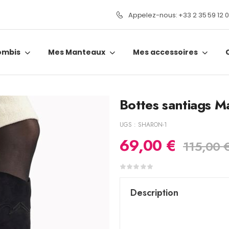
Appelez-nous: +33 2 35 59 12 
ombis
Mes Manteaux
Mes accessoires
Bottes santiags 
UGS :
SHARON-1
69,00
€
115,00
Description