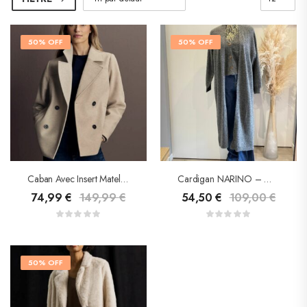
50% OFF
50% OFF
Caban Avec Insert Matelassé – Street One
Cardigan NARINO – Grace&Mila
74,99
€
149,99
€
54,50
€
109,00
€
50% OFF