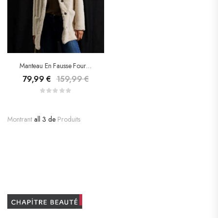
Manteau En Fausse Fourrure – Street One
79,99
€
159,99
€
Montrant
all 3 de
Produits