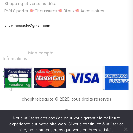
Shopping et vente au détail
Prêt à porter
Chaussures
Bijoux
Accessoires
chapitrebeaute@gmail.com
Mon compte
Informations
Conditions Générales de Vente
Retours
Mentions légales
<li
chapitrebeaute © 2026. tous droits réservés
Nous utilisons des cookies pour vous garantir la meilleure
expérience sur notre site web. Si vous continuez à utiliser ce
site, nous supposerons que vous en êtes satisfait.