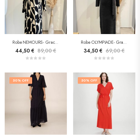
Robe NEMOURS- Grace&Mila
Robe OLYMPIADE- Grace&Mila
44,50
€
89,00
€
34,50
€
69,00
€
50% OFF
50% OFF