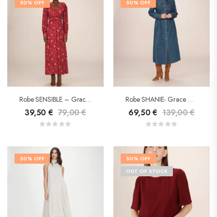
50% OFF
50% OFF
Robe SENSIBLE – Grace & Mila
Robe SHANIE- Grace & Mila
39,50
€
79,00
€
69,50
€
139,00
€
50% OFF
50% OFF
OUT OF STOCK