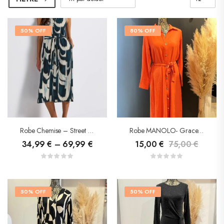
50% OFF
80% OFF
Robe Chemise – Street One
Robe MANOLO- Grace&Mila
34,99
€
–
69,99
€
15,00
€
75,00
€
50% OFF
50% OFF