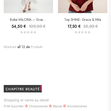
Robe VALORIA – Grace&Mila
Top SHINE- Grace & Mila
54,50
€
109,00
€
17,50
€
35,00
€
Montrant
all 12 de
Produits
Shopping et vente au détail
Prêt à porter
Chaussures
Bijoux
Accessoires