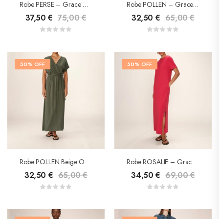
Robe PERSE – Grace & Mila
Robe POLLEN – Grace&Mila
37,50
€
75,00
€
32,50
€
65,00
€
50% OFF
50% OFF
Robe POLLEN Beige Ou Kaki – Grace & Mila
Robe ROSALIE – Grace & Mila
32,50
€
65,00
€
34,50
€
69,00
€