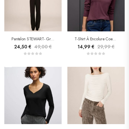
Pantalon STEWART- Grace & Mila
T-Shirt À Encolure Coeur- Street One
24,50
€
49,00
€
14,99
€
29,99
€