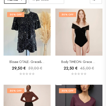
50% OFF
50% OFF
Blouse OTALE- Grace&Mila
Body TIMEON- Grace & Mila
29,50
€
59,00
€
22,50
€
45,00
€
50% OFF
50% OFF