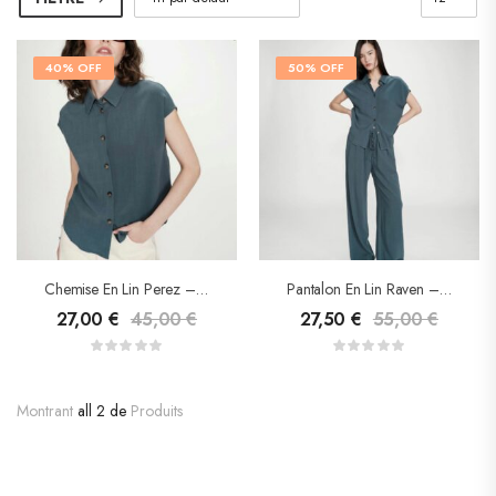
40% OFF
50% OFF
Chemise En Lin Perez – Grace & Mila
Pantalon En Lin Raven – Grace & Mila
27,00
€
45,00
€
27,50
€
55,00
€
Montrant
all 2 de
Produits