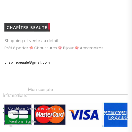
Shopping et vente au détail
Prêt à porter
Chaussures
Bijoux
Accessoires
chapitrebeaute@gmail.com
Mon compte
Informations
Conditions Générales de Vente
Retours
Mentions légales
<li