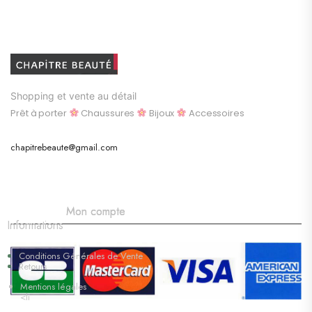
Shopping et vente au détail
Prêt à porter
Chaussures
Bijoux
Accessoires
chapitrebeaute@gmail.com
Mon compte
Informations
Conditions Générales de Vente
Retours
Mentions légales
<li