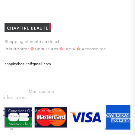
Shopping et vente au détail
Prêt à porter
Chaussures
Bijoux
Accessoires
chapitrebeaute@gmail.com
Mon compte
Informations
Conditions Générales de Vente
Retours
Mentions légales
<li