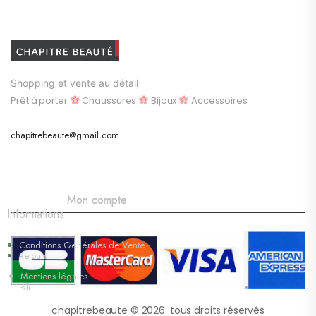
Shopping et vente au détail
Prêt à porter
Chaussures
Bijoux
Accessoires
chapitrebeaute@gmail.com
Mon compte
Informations
Conditions Générales de Vente
Retours
Mentions légales
<li
chapitrebeaute © 2026. tous droits réservés