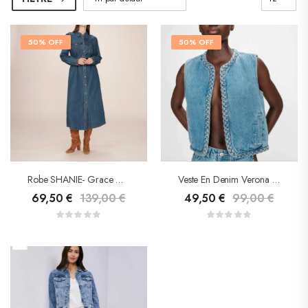
50% OFF
50% OFF
Robe SHANIE- Grace & Mila
Veste En Denim Verona – Grace & Mila
69,50
€
139,00
€
49,50
€
99,00
€