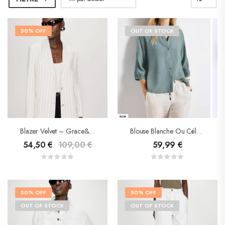
50% OFF
OUT OF STOCK
Blazer Velvet – Grace& Mila
Blouse Blanche Ou Céladon – Street One
54,50
€
109,00
€
59,99
€
50% OFF
50% OFF
OUT OF STOCK
OUT OF STOCK