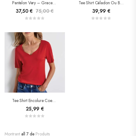
Pantalon Very – Grace& Mila
Tee Shirt Céladon Ou Blanc – Street One
37,50
€
75,00
€
39,99
€
Tee Shirt Encolure Coeur – Street One
25,99
€
Montrant
all 7 de
Produits