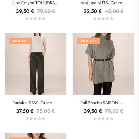
Jupe Crayon TOUNDRA – Grace & Mila
Mini Jupe NUTS- Grace&Mila
39,50
€
79,00
€
22,50
€
45,00
€
50% OFF
50% OFF
Pantalon STAY- Grace & Mila
Pull Poncho SAISON – Grace & Mila
37,50
€
75,00
€
39,50
€
79,00
€