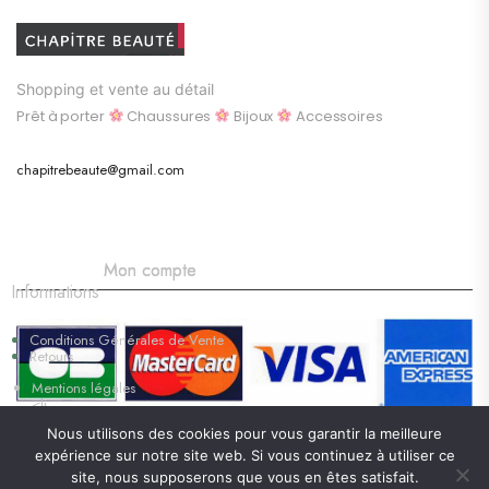
Shopping et vente au détail
Prêt à porter
Chaussures
Bijoux
Accessoires
chapitrebeaute@gmail.com
Mon compte
Informations
Conditions Générales de Vente
Retours
Mentions légales
<li
Nous utilisons des cookies pour vous garantir la meilleure
chapitrebeaute © 2026. tous droits réservés
expérience sur notre site web. Si vous continuez à utiliser ce
site, nous supposerons que vous en êtes satisfait.