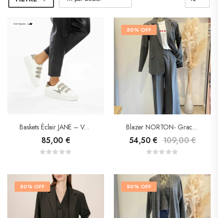
50% OFF
Baskets Éclair JANE – Vanessa Wu
Blazer NORTON- Grace&Mila
85,00
€
54,50
€
109,00
€
50% OFF
50% OFF