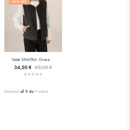
50% OFF
Veste SINATRA- Grace & Mila
34,50
€
69,00
€
Montrant
all 9 de
Produits