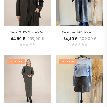
Blazer SILLY- Grace& Mila
Cardigan NARINO – Grace&Mila
54,50
€
109,00
€
54,50
€
109,00
€
50% OFF
50% OFF