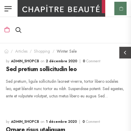
Articles
Shopping
Winter Sale
/
/
/
ADMIN_SHOPCB
2 décembre 2020
0
Comment
Sed pretium sollicitudin leo
Sed pretium, ligula sollicitudin laoreet viverra, tortor libero sodales
leo, eget blandit nunc tortor eu nibh. Suspendisse potenti. Sed egestas,
ante et vulputate volutpat, uctus metus libero eu augue. Sed…
ADMIN_SHOPCB
1 décembre 2020
0
Comment
Ornare risus utaliquam