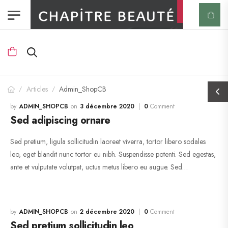
Articles
Admin_ShopCB
/
/
ADMIN_SHOPCB
3 décembre 2020
0
Comment
Sed adipiscing ornare
Sed pretium, ligula sollicitudin laoreet viverra, tortor libero sodales
leo, eget blandit nunc tortor eu nibh. Suspendisse potenti. Sed egestas,
ante et vulputate volutpat, uctus metus libero eu augue. Sed…
ADMIN_SHOPCB
2 décembre 2020
0
Comment
Sed pretium sollicitudin leo