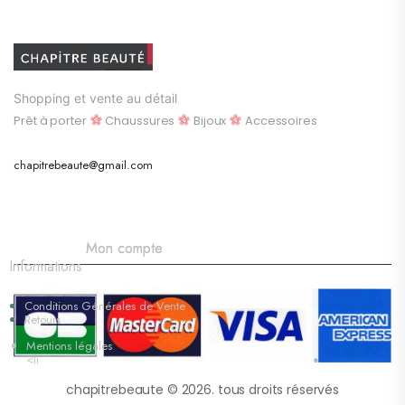
Shopping et vente au détail
Prêt à porter
Chaussures
Bijoux
Accessoires
chapitrebeaute@gmail.com
Mon compte
Informations
Conditions Générales de Vente
Retours
Mentions légales
<li
chapitrebeaute © 2026. tous droits réservés