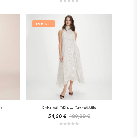
50% OFF
la
Robe VALORIA – Grace&Mila
54,50
€
109,00
€