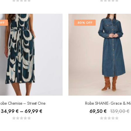
OFF
50% OFF
obe Chemise – Street One
Robe SHANIE- Grace & Mi
34,99
€
–
69,99
€
69,50
€
139,00
€