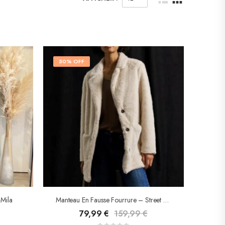
50% OFF
Mila
Manteau En Fausse Fourrure – Street One
79,99
€
159,99
€