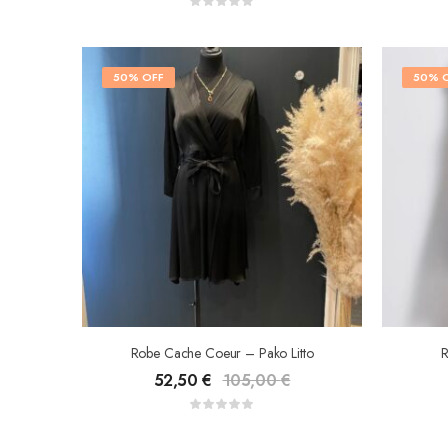
50% OFF
50% 
Robe Cache Coeur – Pako Litto
R
52,50
€
105,00
€