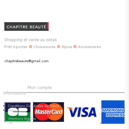
Shopping et vente au détail
Prêt à porter
Chaussures
Bijoux
Accessoires
chapitrebeaute@gmail.com
Mon compte
Informations
Conditions Générales de Vente
Retours
Mentions légales
<li